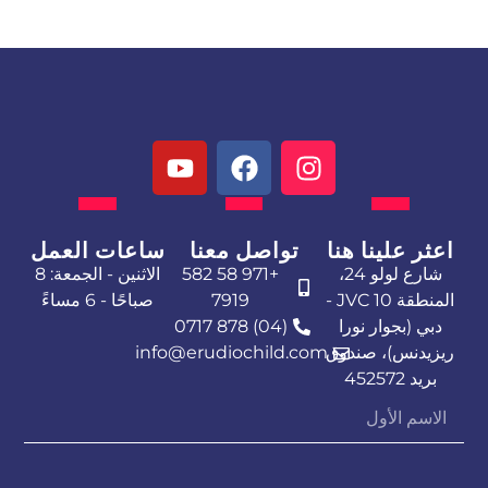
Y
o
u
t
اعثر علينا هنا
تواصل معنا
ساعات العمل
u
شارع لولو 24،
+971 58 582
الاثنين - الجمعة: 8
b
المنطقة 10 JVC -
7919
صباحًا - 6 مساءً
e
دبي (بجوار نورا
(04) 878 0717
ريزيدنس)، صندوق
info@erudiochild.com
بريد 452572
الاسم
الأول