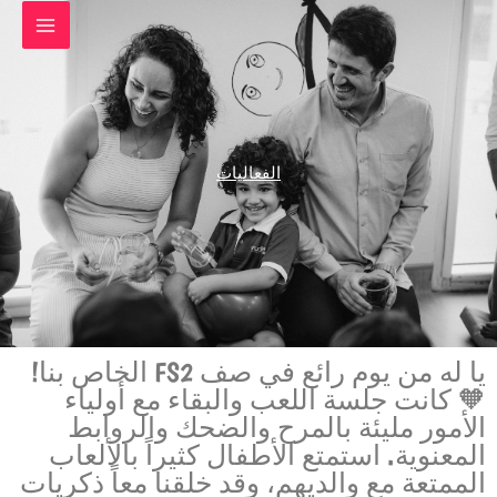
خطي
لى
لمحتوى
الفعاليات
يا له من يوم رائع في صف FS2 الخاص بنا!
🧡 كانت جلسة اللعب والبقاء مع أولياء
الأمور مليئة بالمرح والضحك والروابط
المعنوية. استمتع الأطفال كثيراً بالألعاب
الممتعة مع والديهم، وقد خلقنا معاً ذكريات